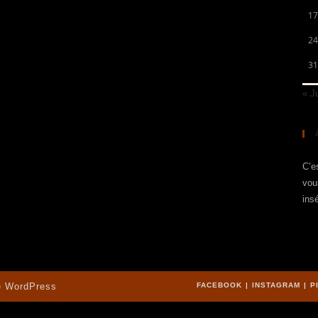
17
24
31
« Ju
C’es
vou
ins
e
WordPress
FACEBOOK
INSTAGRAM
P