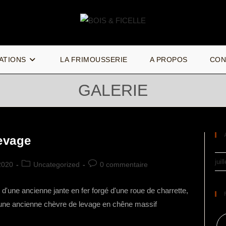
VOYER
ATIONS
LA FRIMOUSSERIE
A PROPOS
CON
CHERCHE
GALERIE
evage
juil
Post
Commentaires
 2020
Uncategorized
0 commentaire
category:
de
la
é d'une ancienne jante en fer forgé d'une roue de charrette,
publication :
 d'une ancienne chèvre de levage en chêne massif