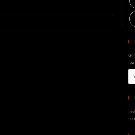
e
Get 
few
Ins
non