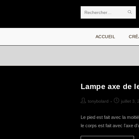
Skip
to
EN
Rechercher
content
LA
sur
ACCUEIL
CRÉ
RE
ce
site
Lampe axe de l
Auteur/autrice
Publication
tonybolard
juillet 3,
de
publiée :
la
Le pied est fait avec la moiti
publication :
le corps est fait avec l'axe