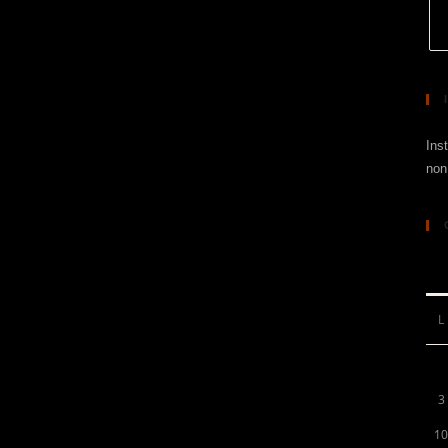
Ins
non
L
3
10