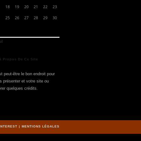
18
19
20
21
22
23
25
26
27
28
29
30
il
À Propos De Ce Site
t peut-être le bon endroit pour
s présenter et votre site ou
érer quelques crédits.
INTEREST
MENTIONS LÉGALES