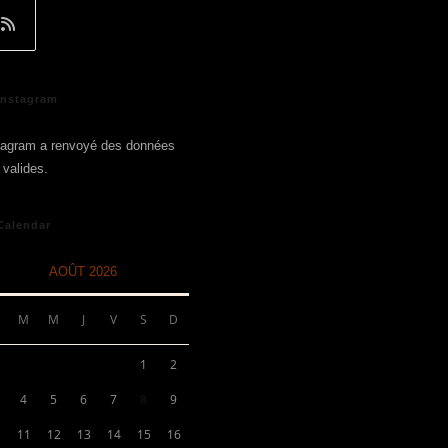
Instagram
tagram a renvoyé des données
 valides.
Calendar
AOÛT 2026
M
M
J
V
S
D
1
2
4
5
6
7
8
9
11
12
13
14
15
16