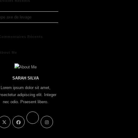
Articles Récents
pe axe de levage
Commentaires Récents
About Me
SARAH SILVA
Lorem ipsum dolor sit amet,
nsectetur adipiscing elit. Integer
nec odio. Praesent libero.