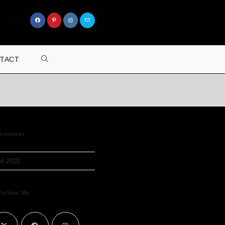
TOGGLE
TACT
WEBSITE
SEARCH
Archives
let 2020
Follow Me