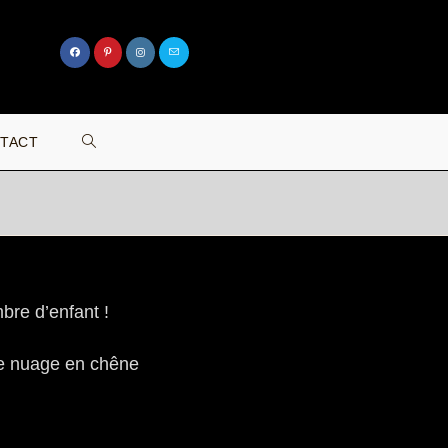
TACT
re d’enfant !
de nuage en chêne