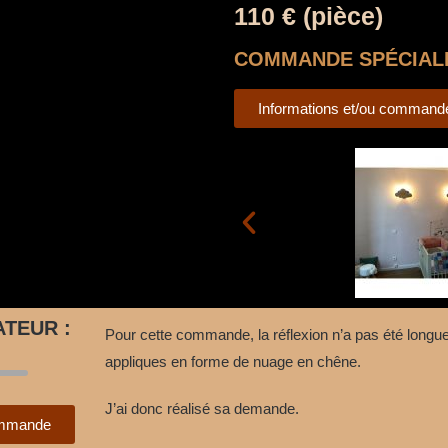
110 € (pièce)
COMMANDE SPÉCIAL
Informations et/ou command
ATEUR :
Pour cette commande, la réflexion n’a pas été longue,
appliques en forme de nuage en chêne.
J’ai donc réalisé sa demande.
commande